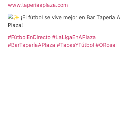
www.taperiaaplaza.com
¡El fútbol se vive mejor en Bar Tapería A
Plaza!
#FútbolEnDirecto
#LaLigaEnAPlaza
#BarTaperíaAPlaza
#TapasYFútbol
#ORosal