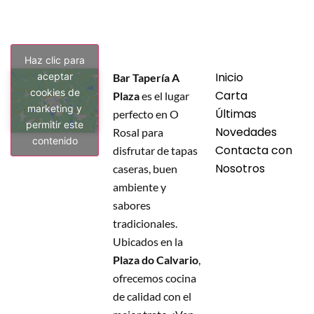
Haz clic para
Inicio
aceptar
Bar Tapería A
cookies de
Carta
Plaza
es el lugar
marketing y
Últimas
perfecto en O
permitir este
Novedades
Rosal para
contenido
Contacta con
disfrutar de tapas
Nosotros
caseras, buen
ambiente y
sabores
tradicionales.
Ubicados en la
Plaza do Calvario
,
ofrecemos cocina
de calidad con el